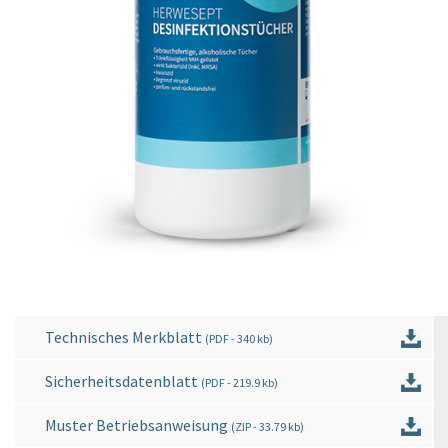
Technisches Merkblatt
(
PDF
- 340 kb)
Sicherheitsdatenblatt
(
PDF
- 219.9 kb)
Muster Betriebsanweisung
(
ZIP
- 33.79 kb)