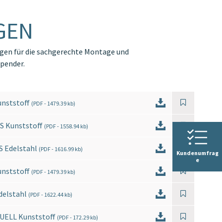
GEN
en für die sachgerechte Montage und
pender.
unststoff
(
PDF
- 1479.39 kb)
S Kunststoff
(
PDF
- 1558.94 kb)
S Edelstahl
(
PDF
- 1616.99 kb)
Kundenumfrag
e
unststoff
(
PDF
- 1479.39 kb)
delstahl
(
PDF
- 1622.44 kb)
NUELL Kunststoff
(
PDF
- 172.29 kb)