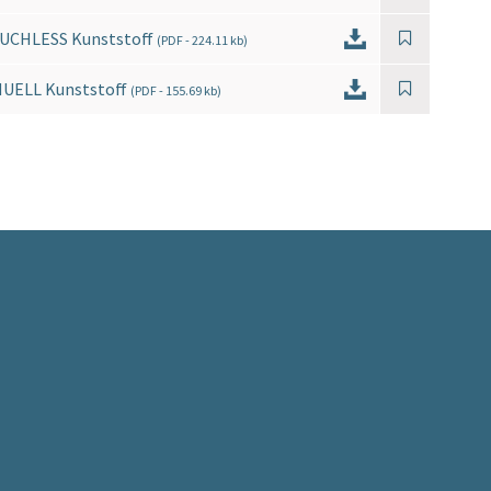
OUCHLESS Kunststoff
(
PDF
- 224.11 kb)
NUELL Kunststoff
(
PDF
- 155.69 kb)