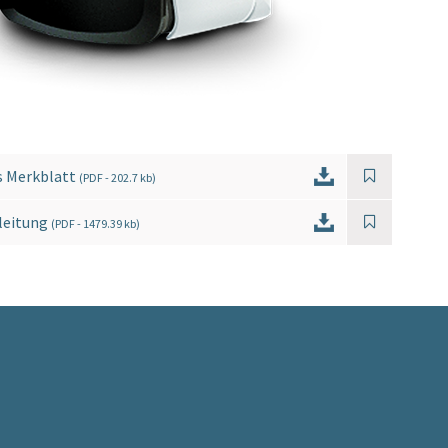
s Merkblatt
(
PDF
- 202.7 kb)
leitung
(
PDF
- 1479.39 kb)