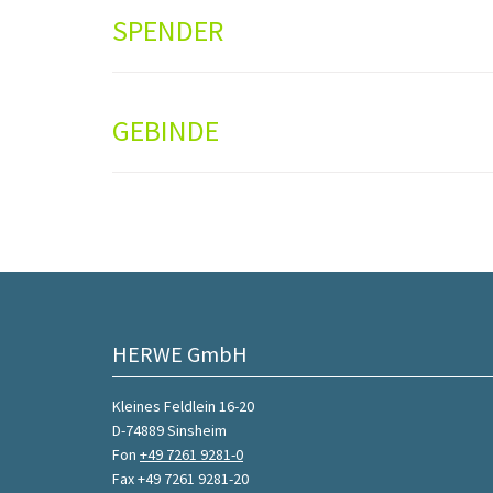
SPENDER
GEBINDE
HERWE GmbH
Kleines Feldlein 16-20
D-74889 Sinsheim
Fon
+49 7261 9281-0
Fax +49 7261 9281-20