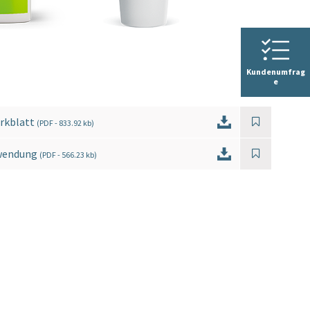
Kundenumfrag
e
rkblatt
(
PDF
- 833.92 kb)
wendung
(
PDF
- 566.23 kb)