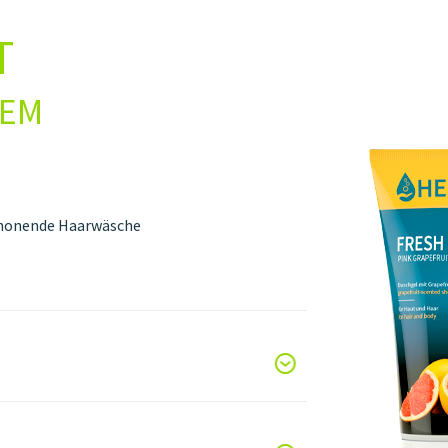
T
HEM
schonende Haarwäsche