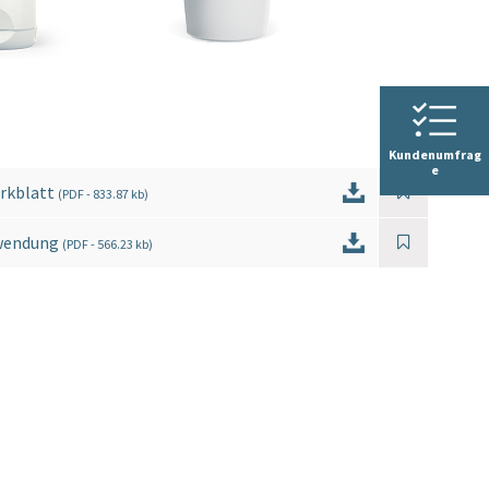
Kundenumfrag
e
rkblatt
(
PDF
- 833.87 kb)
wendung
(
PDF
- 566.23 kb)